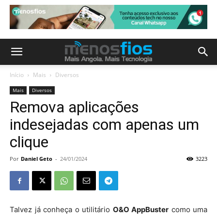
Início
Mais
Diversos
Mais
Diversos
Remova aplicações
indesejadas com apenas um
clique
Por
Daniel Geto
-
24/01/2024
3223
Talvez já conheça o utilitário
O&O AppBuster
como uma