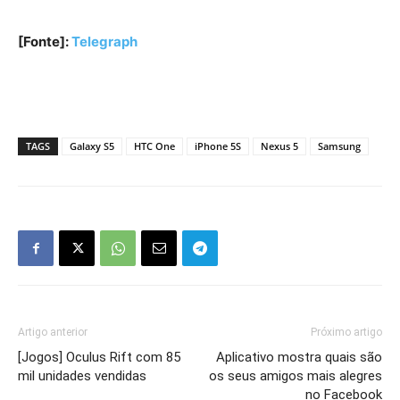
[Fonte]:
Telegraph
TAGS
Galaxy S5
HTC One
iPhone 5S
Nexus 5
Samsung
Artigo anterior
Próximo artigo
[Jogos] Oculus Rift com 85
Aplicativo mostra quais são
mil unidades vendidas
os seus amigos mais alegres
no Facebook