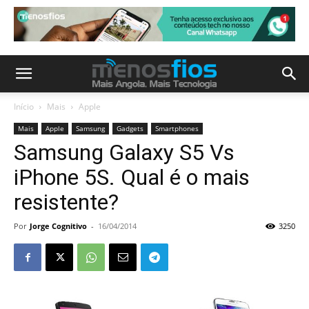
Início
Mais
Apple
Mais
Apple
Samsung
Gadgets
Smartphones
Samsung Galaxy S5 Vs
iPhone 5S. Qual é o mais
resistente?
Por
Jorge Cognitivo
-
16/04/2014
3250