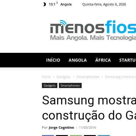
C
13.1
Quinta-feira, Agosto 6, 2026
Angola
Menos
Fios
INÍCIO
ANGOLA
ÁFRICA
STARTU
Início
Gadgets
Smartphones
Samsung mostra o
Gadgets
Smartphones
Samsung mostra 
construção do G
Por
Jorge Cognitivo
-
11/03/2016