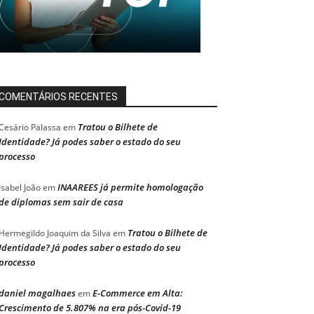
COMENTÁRIOS RECENTES
Tratou o Bilhete de
Cesário Palassa
em
Identidade? Já podes saber o estado do seu
processo
INAAREES já permite homologação
Isabel João
em
de diplomas sem sair de casa
Tratou o Bilhete de
Hermegildo Joaquim da Silva
em
Identidade? Já podes saber o estado do seu
processo
daniel magalhaes
E-Commerce em Alta:
em
Crescimento de 5.807% na era pós-Covid-19