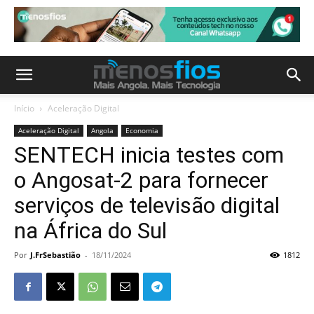
Início
Aceleração Digital
Aceleração Digital
Angola
Economia
SENTECH inicia testes com
o Angosat-2 para fornecer
serviços de televisão digital
na África do Sul
Por
J.FrSebastião
-
18/11/2024
1812