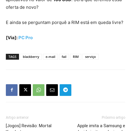
oferta de novo?
E ainda se perguntam porquê a RIM está em queda livre?
[Via]:
PC Pro
TAGS
blackberry
e-mail
fail
RIM
serviço
Artigo anterior
Próximo artigo
[Jogos] Revisão: Mortal
Apple imita a Samsung e