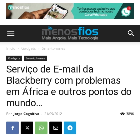
Início
Gadgets
Smartphones
Gadgets
Smartphones
Serviço de E-mail da
Blackberry com problemas
em África e outros pontos do
mundo…
Por
Jorge Cognitivo
-
21/09/2012
3896