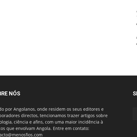
BRE NÓS
S
do por Angolanos, onde residem os seus editores e
boradores directos, tencionamos trazer artigos sobre
ologia, ciência e afins, com uma maior incidência à
cos que envolvam Angola. Entre em contato:
acto@menosfios.com