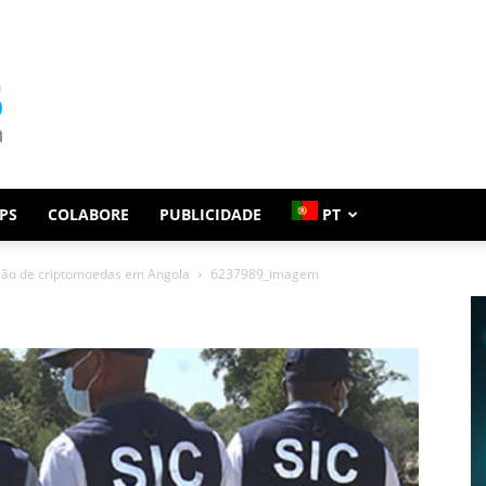
PS
COLABORE
PUBLICIDADE
PT
ação de criptomoedas em Angola
6237989_imagem