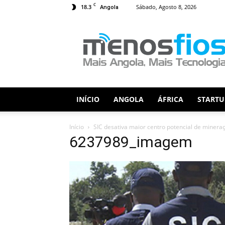
C
18.3
Sábado, Agosto 8, 2026
Angola
Menos
Fios
INÍCIO
ANGOLA
ÁFRICA
STARTU
Início
SIC desativa maior centro potencial de miner
6237989_imagem