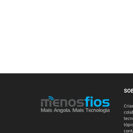
SO
Cria
cola
tecn
tópi
cont