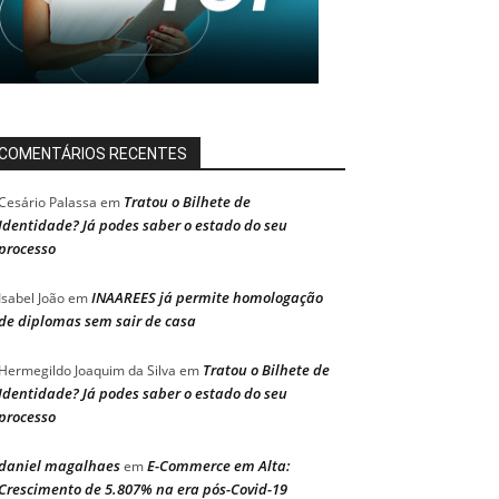
COMENTÁRIOS RECENTES
Tratou o Bilhete de
Cesário Palassa
em
Identidade? Já podes saber o estado do seu
processo
INAAREES já permite homologação
Isabel João
em
de diplomas sem sair de casa
Tratou o Bilhete de
Hermegildo Joaquim da Silva
em
Identidade? Já podes saber o estado do seu
processo
daniel magalhaes
E-Commerce em Alta:
em
Crescimento de 5.807% na era pós-Covid-19