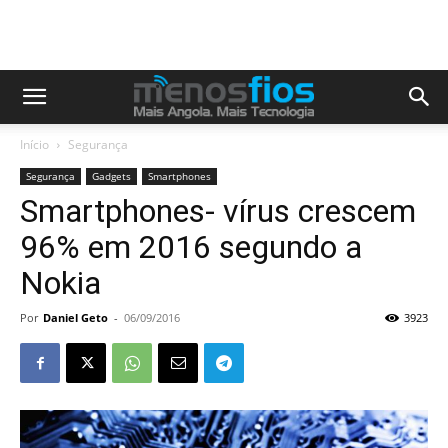
Início
Segurança
Segurança
Gadgets
Smartphones
Smartphones- vírus crescem
96% em 2016 segundo a
Nokia
Por
Daniel Geto
-
06/09/2016
3923