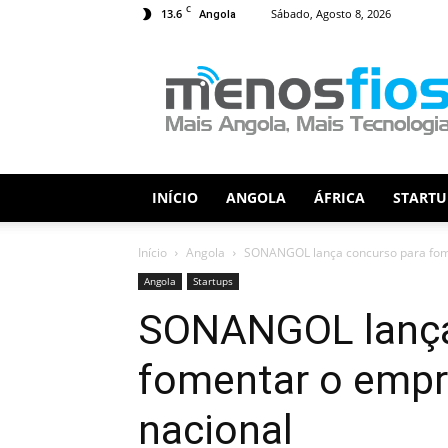
C
13.6
Sábado, Agosto 8, 2026
Angola
Menos
Fios
INÍCIO
ANGOLA
ÁFRICA
STARTU
Início
Angola
SONANGOL lança concurso para fom
Angola
Startups
SONANGOL lança
fomentar o emp
nacional