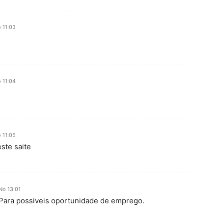
 11:03
 11:04
 11:05
ste saite
No 13:01
 Para possiveis oportunidade de emprego.