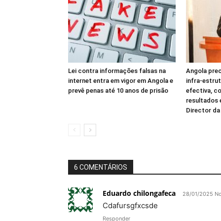
Lei contra informações falsas na
Angola prec
internet entra em vigor em Angola e
infra-estru
prevê penas até 10 anos de prisão
efectiva, c
resultados
Director d
6 COMENTÁRIOS
Eduardo chilongafeca
28/01/2025 No
Cdafursgfxcsde
Responder