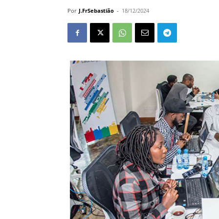
Por
J.FrSebastião
-
18/12/2024