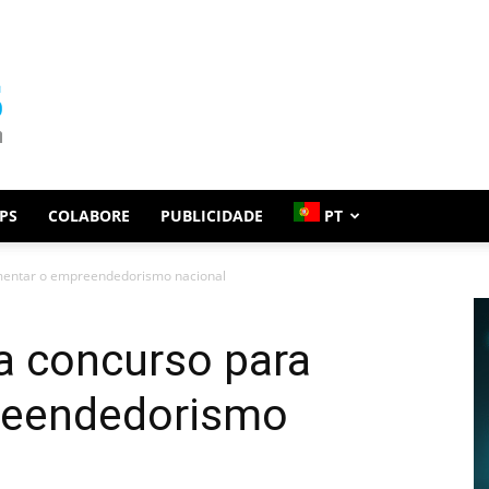
PS
COLABORE
PUBLICIDADE
PT
entar o empreendedorismo nacional
 concurso para
reendedorismo