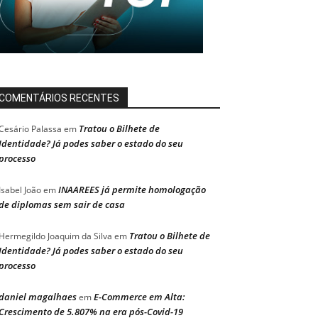
COMENTÁRIOS RECENTES
Tratou o Bilhete de
Cesário Palassa
em
Identidade? Já podes saber o estado do seu
processo
INAAREES já permite homologação
Isabel João
em
de diplomas sem sair de casa
Tratou o Bilhete de
Hermegildo Joaquim da Silva
em
Identidade? Já podes saber o estado do seu
processo
daniel magalhaes
E-Commerce em Alta:
em
Crescimento de 5.807% na era pós-Covid-19