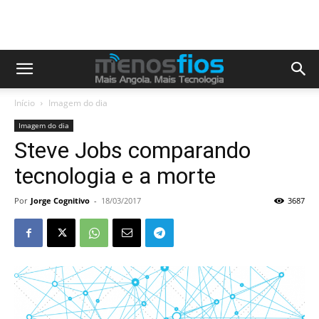
Início
Imagem do dia
Imagem do dia
Steve Jobs comparando
tecnologia e a morte
Por
Jorge Cognitivo
-
18/03/2017
3687