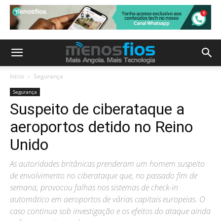
Início
Segurança
Segurança
Suspeito de ciberataque a
aeroportos detido no Reino
Unido
As autoridades britânicas prenderam um homem suspeito
de envolvimento no ciberataque que, no passado fim de
semana, provocou falhas nos sistemas de check-in
automático em aeroportos de várias capitais europeias. O
caso continua sob investigação e os efeitos do ataque ainda