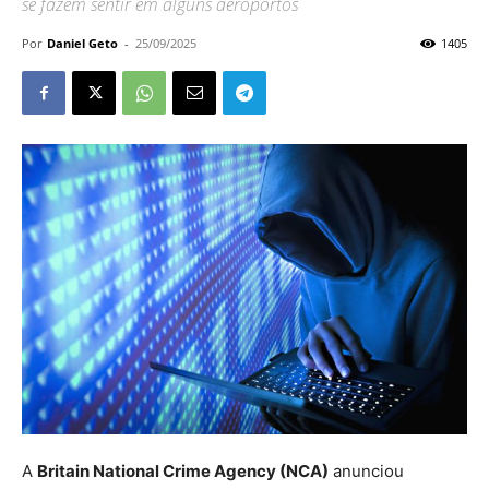
se fazem sentir em alguns aeroportos
Por
Daniel Geto
-
25/09/2025
1405
A
Britain National Crime Agency (NCA)
anunciou