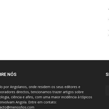
BRE NÓS
S
do por Angolanos, onde residem os seus editores e
boradores directos, tencionamos trazer artigos sobre
ologia, ciência e afins, com uma maior incidência à tópicos
envolvam Angola. Entre em contato:
tacto@menosfios.com