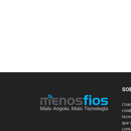
SO
Cria
cola
tecn
que 
con