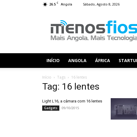
C
26.5
Sábado, Agosto 8, 2026
Angola
Menos
Fios
INÍCIO
ANGOLA
ÁFRICA
STARTU
Início
Tags
16 lentes
Tag: 16 lentes
Light L16, a câmara com 16 lentes
09/10/2015
Gadgets