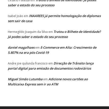
Tratou o Bilhete de Identidade? Já podes
Cesário Palassa
em
saber o estado do seu processo
INAAREES já permite homologação de diplomas
Isabel João
em
sem sair de casa
Tratou o Bilhete de Identidade?
Hermegildo Joaquim da Silva
em
Já podes saber o estado do seu processo
daniel magalhaes
E-Commerce em Alta: Crescimento de
em
5.807% na era pós-Covid-19
Direcção de Trânsito lança
Andre joe quilunda francisco
em
portal digital para emissão de documentos rodoviários
Miguel Simão Lutumba
Adicione novos cartões ao
em
Multicaixa Express sem ir ao ATM