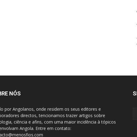
BRE NÓS
S
do por Angolanos, onde residem os seus editores e
boradores directos, tencionamos trazer artigos sobre
ologia, ciência e afins, com uma maior incidência à tópicos
envolvam Angola. Entre em contato:
tacto@menosfios.com