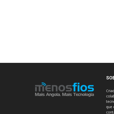
SO
Cria
cola
tecn
que 
con