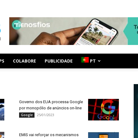
PS
COLABORE
PUBLICIDADE
PT
Governo dos EUA processa Google
por monopólio de anúncios on-line
25/01/2023
Google
EMIS vai reforçar os mecanismos