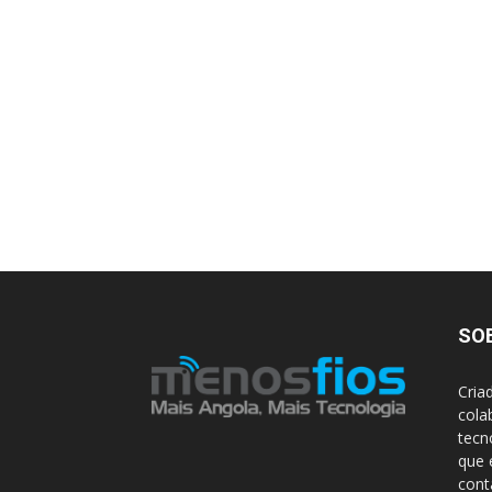
SO
Cria
cola
tecn
que 
con