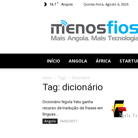
C
16.7
Quinta-feira, Agosto 6, 2026
Angola
Menos
Fios
INÍCIO
ANGOLA
ÁFRICA
STARTU
Início
Tags
Dicionário
Tag: dicionário
Dicionário Ngola Yetu ganha
recurso de tradução de frases em
línguas...
06/02/2017
Angola