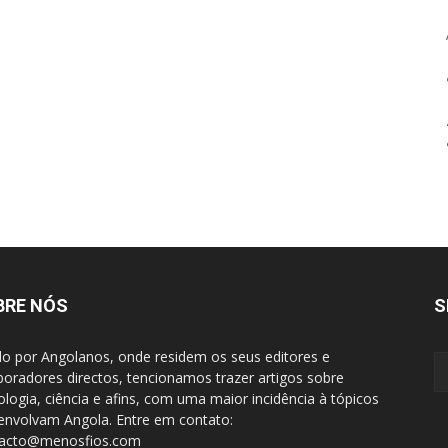
BRE NÓS
S
do por Angolanos, onde residem os seus editores e
boradores directos, tencionamos trazer artigos sobre
ologia, ciência e afins, com uma maior incidência à tópicos
envolvam Angola. Entre em contato:
tacto@menosfios.com