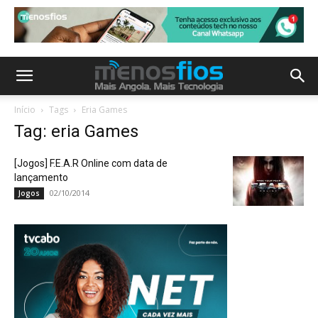
Início
Tags
Eria Games
Tag: eria Games
[Jogos] F.E.A.R Online com data de
lançamento
02/10/2014
Jogos