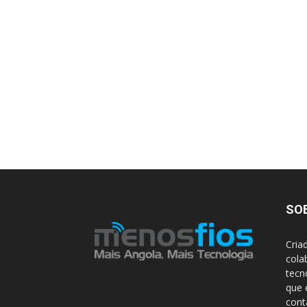
SO
Cria
cola
tecn
que 
con