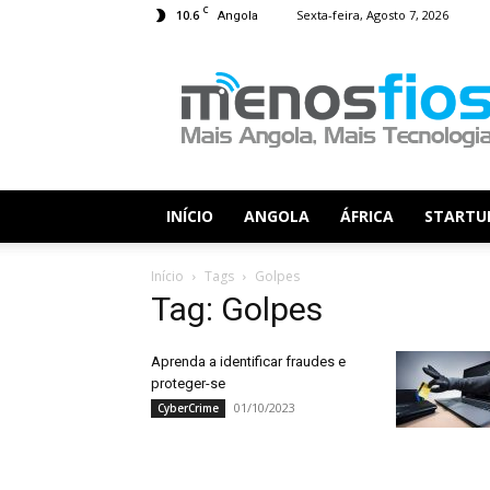
C
10.6
Sexta-feira, Agosto 7, 2026
Angola
Menos
Fios
INÍCIO
ANGOLA
ÁFRICA
STARTU
Início
Tags
Golpes
Tag: Golpes
Aprenda a identificar fraudes e
proteger-se
01/10/2023
CyberCrime