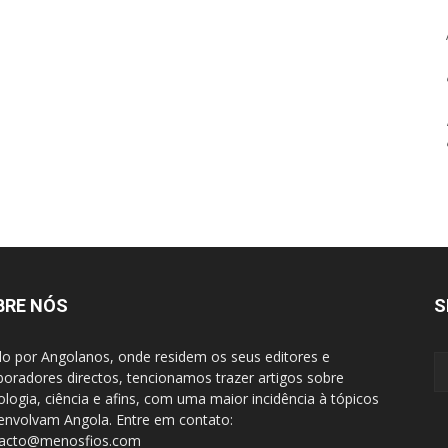
BRE NÓS
S
do por Angolanos, onde residem os seus editores e
boradores directos, tencionamos trazer artigos sobre
ologia, ciência e afins, com uma maior incidência à tópicos
envolvam Angola. Entre em contato:
tacto@menosfios.com