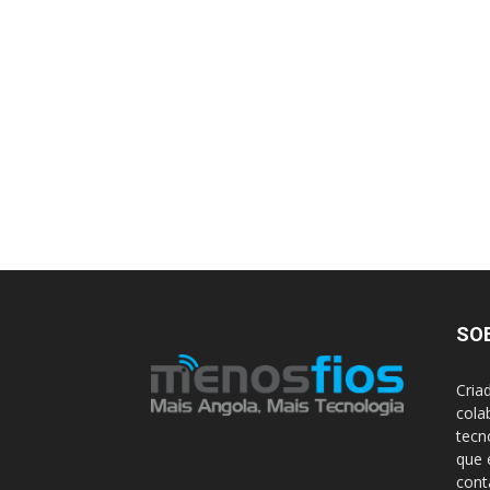
SO
Cria
cola
tecn
que 
con