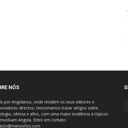
BRE NÓS
S
do por Angolanos, onde residem os seus editores e
boradores directos, tencionamos trazer artigos sobre
ologia, ciência e afins, com uma maior incidência à tópicos
envolvam Angola. Entre em contato:
tacto@menosfios.com