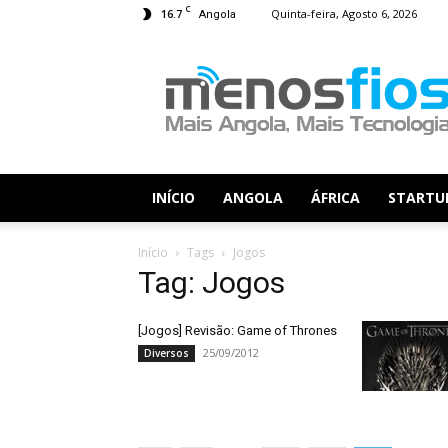
C
16.7
Quinta-feira, Agosto 6, 2026
Angola
Menos
Fios
INÍCIO
ANGOLA
ÁFRICA
STARTU
Início
Tags
Jogos
Tag: Jogos
[Jogos] Revisão: Game of Thrones
25/09/2012
Diversos