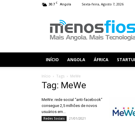
C
30.7
Sexta-feira, Agosto 7, 2026
Angola
Menos
Fios
INÍCIO
ANGOLA
ÁFRICA
STARTU
Início
Tags
MeWe
Tag: MeWe
MeWe: rede social “anti-facebook”
consegue 2,5 milhões de novos
usuários em...
21/01/2021
Redes Sociais