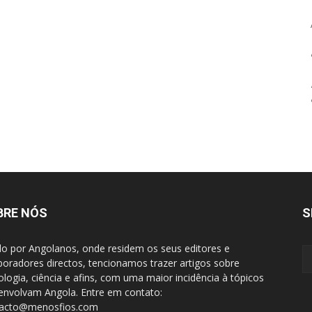
BRE NÓS
S
do por Angolanos, onde residem os seus editores e
boradores directos, tencionamos trazer artigos sobre
ologia, ciência e afins, com uma maior incidência à tópicos
envolvam Angola. Entre em contato:
tacto@menosfios.com