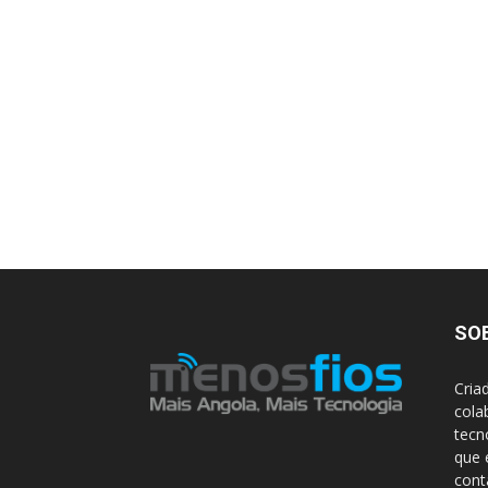
SO
Cria
cola
tecn
que 
con