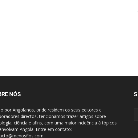
BRE NÓS
S
do por Angolanos, onde residem os seus editores e
boradores directos, tencionamos trazer artigos sobre
ologia, ciência e afins, com uma maior incidência à tópicos
envolvam Angola. Entre em contato:
tacto@menosfios.com