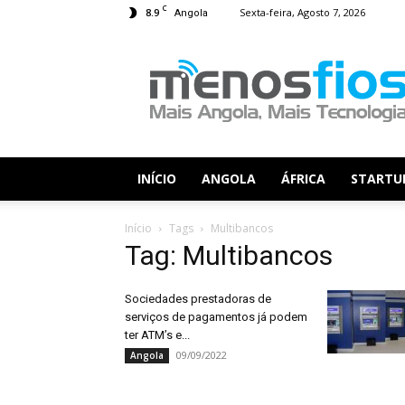
C
8.9
Sexta-feira, Agosto 7, 2026
Angola
Menos
Fios
INÍCIO
ANGOLA
ÁFRICA
STARTU
Início
Tags
Multibancos
Tag: Multibancos
Sociedades prestadoras de
serviços de pagamentos já podem
ter ATM’s e...
09/09/2022
Angola