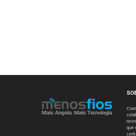
SO
Cria
cola
tecn
que 
con