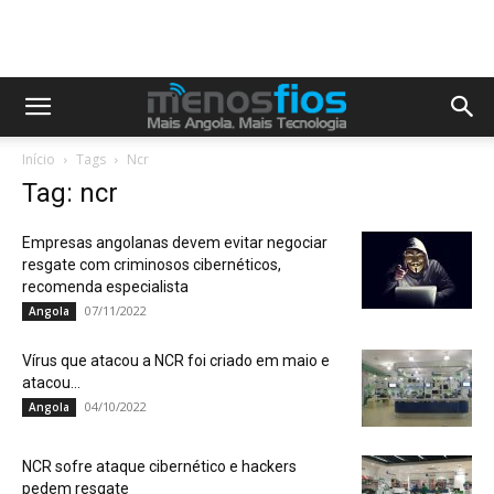
Início
Tags
Ncr
Tag: ncr
Empresas angolanas devem evitar negociar
resgate com criminosos cibernéticos,
recomenda especialista
07/11/2022
Angola
Vírus que atacou a NCR foi criado em maio e
atacou...
04/10/2022
Angola
NCR sofre ataque cibernético e hackers
pedem resgate