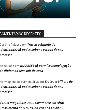
COMENTÁRIOS RECENTES
Tratou o Bilhete de
Cesário Palassa
em
Identidade? Já podes saber o estado do seu
processo
INAAREES já permite homologação
Isabel João
em
de diplomas sem sair de casa
Tratou o Bilhete de
Hermegildo Joaquim da Silva
em
Identidade? Já podes saber o estado do seu
processo
daniel magalhaes
E-Commerce em Alta:
em
Crescimento de 5.807% na era pós-Covid-19