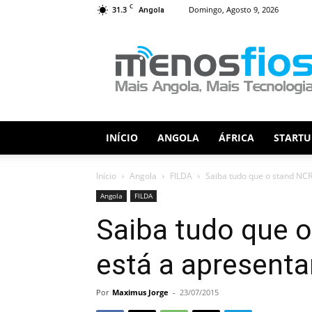
C
31.3
Domingo, Agosto 9, 2026
Angola
Menos
Fios
INÍCIO
ANGOLA
ÁFRICA
STARTU
Início
Angola
FILDA
Saiba tudo que o stand NC
Angola
FILDA
Saiba tudo que 
está a apresenta
Por
Maximus Jorge
-
23/07/2015