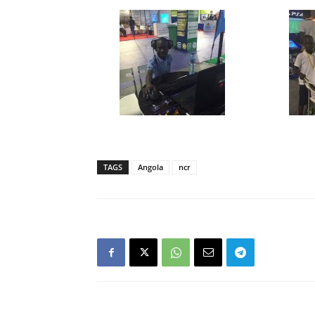
TAGS
Angola
ncr