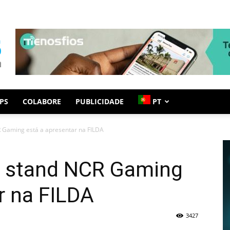
PS
COLABORE
PUBLICIDADE
PT
R Gaming está a apresentar na FILDA
o stand NCR Gaming
r na FILDA
3427