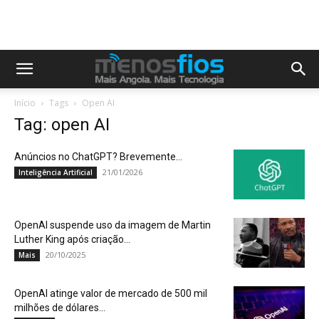
Início
Tags
Open AI
Tag: open AI
Anúncios no ChatGPT? Brevemente…
21/01/2026
Inteligência Artificial
OpenAI suspende uso da imagem de Martin
Luther King após criação...
20/10/2025
Mais
OpenAI atinge valor de mercado de 500 mil
milhões de dólares...