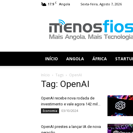
C
17.9
Sexta-feira, Agosto 7, 2026
Angola
Menos
Fios
INÍCIO
ANGOLA
ÁFRICA
STARTU
Início
Tags
OpenAI
Tag: OpenAI
OpenAI recebe nova rodada de
investimento e vale agora 142 mil...
03/10/2024
Economia
OpenAI prestes a lançar IA de nova
geração