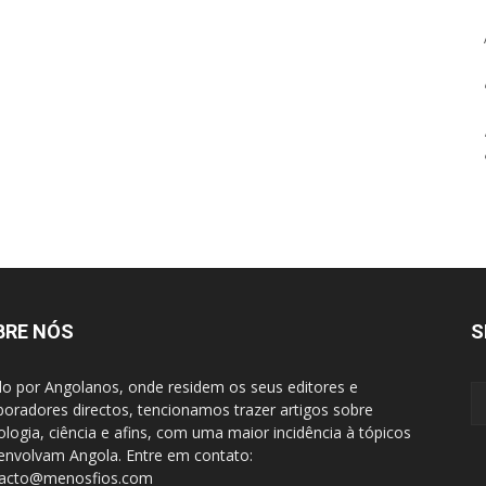
BRE NÓS
S
do por Angolanos, onde residem os seus editores e
boradores directos, tencionamos trazer artigos sobre
ologia, ciência e afins, com uma maior incidência à tópicos
envolvam Angola. Entre em contato:
tacto@menosfios.com