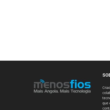
SO
Cria
cola
tecn
que 
con