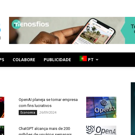
PS
COLABORE
PUBLICIDADE
PT
OpenAI planeja se tornar empresa
com fins lucrativos
26/09/2024
Economia
ChatGPT alcança mais de 200
milhões de usuários semanais