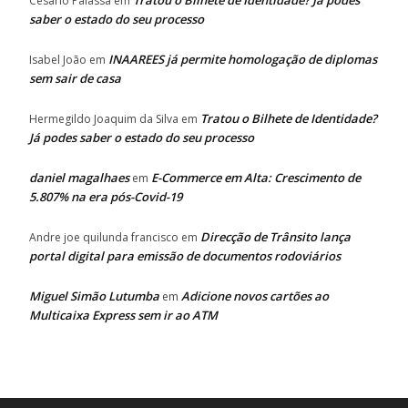
Tratou o Bilhete de Identidade? Já podes
Cesário Palassa
em
saber o estado do seu processo
INAAREES já permite homologação de diplomas
Isabel João
em
sem sair de casa
Tratou o Bilhete de Identidade?
Hermegildo Joaquim da Silva
em
Já podes saber o estado do seu processo
daniel magalhaes
E-Commerce em Alta: Crescimento de
em
5.807% na era pós-Covid-19
Direcção de Trânsito lança
Andre joe quilunda francisco
em
portal digital para emissão de documentos rodoviários
Miguel Simão Lutumba
Adicione novos cartões ao
em
Multicaixa Express sem ir ao ATM