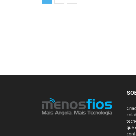
SO
Cria
cola
tecn
que 
con