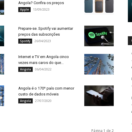
Angola? Confira os preços
13/09/2023
Apple
Prepare-se. Spotify vai aumentar
preços das subscrições
26/04/2023
Spotify
Internet e TV em Angola cinco
vezes mais caros do que...
06/04/2022
Angola
Angola é o 170º país com menor
custo de dados móveis
27/07/2020
Angola
Página 1 de 2