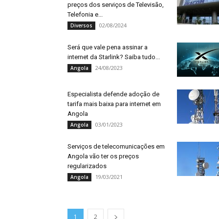
preços dos serviços de Televisão,
Telefonia e...
02/08/2024
Diversos
Será que vale pena assinar a
internet da Starlink? Saiba tudo...
24/08/2023
Angola
Especialista defende adoção de
tarifa mais baixa para internet em
Angola
03/01/2023
Angola
Serviços de telecomunicações em
Angola vão ter os preços
regularizados
19/03/2021
Angola
1
2