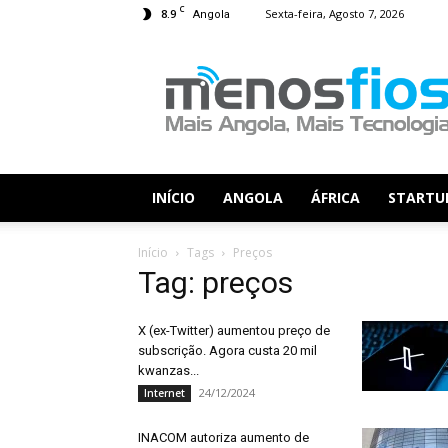
C
8.9
Sexta-feira, Agosto 7, 2026
Angola
Menos
Fios
INÍCIO
ANGOLA
ÁFRICA
STARTU
Início
Tags
Preços
Tag: preços
X (ex-Twitter) aumentou preço de
subscrição. Agora custa 20 mil
kwanzas...
24/12/2024
Internet
INACOM autoriza aumento de