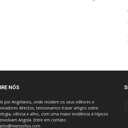
BRE NÓS
S
do por Angolanos, onde residem os seus editores e
boradores directos, tencionamos trazer artigos sobre
ologia, ciência e afins, com uma maior incidência à tópicos
envolvam Angola. Entre em contato:
tacto@menosfios.com