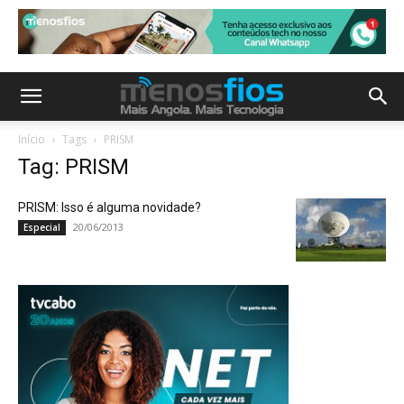
Início
Tags
PRISM
Tag: PRISM
PRISM: Isso é alguma novidade?
20/06/2013
Especial