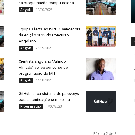
na programação computacional
10/10/2023
Angola
Equipa afecta ao ISPTEC vencedora
da edição 2023 do Concurso
Angolano...
25/09/2023
Angola
Cientista angolano “Arlindo
Almada” vence concurso de
programação do MIT
16/08/2023
Angola
GitHub lança sistema de passkeys
para autenticação sem senha
17/07/2023
Programação
Página 2 de 8