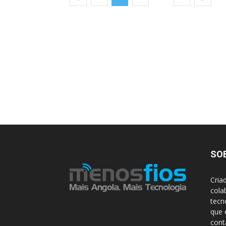
SO
Cria
cola
tecn
que 
con