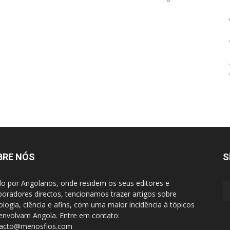
BRE NÓS
S
do por Angolanos, onde residem os seus editores e
boradores directos, tencionamos trazer artigos sobre
ologia, ciência e afins, com uma maior incidência à tópicos
envolvam Angola. Entre em contato:
tacto@menosfios.com