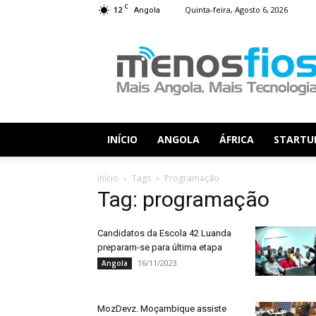
C
12
Quinta-feira, Agosto 6, 2026
Angola
Menos
Fios
INÍCIO
ANGOLA
ÁFRICA
STARTU
Início
Tags
Programação
Tag: programação
Candidatos da Escola 42 Luanda
preparam-se para última etapa
16/11/2023
Angola
MozDevz. Moçambique assiste