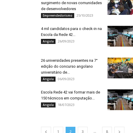
surgimento de novas comunidades
de desenvolvedores
25/10/2023
Empreendedorismo
4 mil candidatos para o check-in na
Escola da Rede 42...
26/09/2023
Angola
26 universidades presentes na 7°
edição do concurso angolano
universitário de...
06/09/2023
Angola
Escola Rede 42 vai formar mais de
150 técnicos em computação...
18/07/2023
Angola
...
1
2
3
8