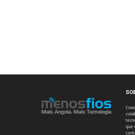
SO
Cria
cola
tecn
que 
con