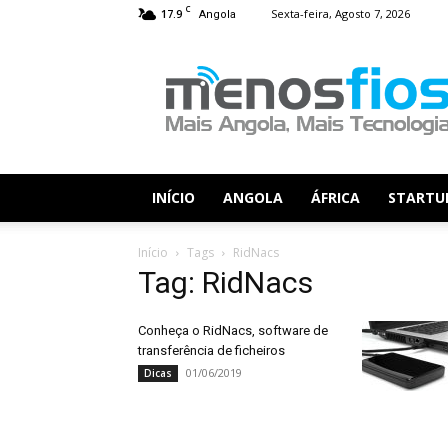
C
17.9
Sexta-feira, Agosto 7, 2026
Angola
Menos
Fios
INÍCIO
ANGOLA
ÁFRICA
STARTU
Início
Tags
RidNacs
Tag: RidNacs
Conheça o RidNacs, software de
transferência de ficheiros
01/06/2019
Dicas