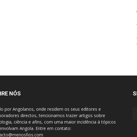
BRE NÓS
S
do por Angolanos, onde residem os seus editores e
boradores directos, tencionamos trazer artigos sobre
ologia, ciência e afins, com uma maior incidência à tópicos
envolvam Angola. Entre em contato:
tacto@menosfios.com