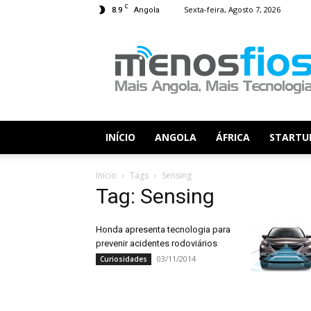
C
8.9
Sexta-feira, Agosto 7, 2026
Angola
Menos
Fios
INÍCIO
ANGOLA
ÁFRICA
STARTU
Início
Tags
Sensing
Tag: Sensing
Honda apresenta tecnologia para
prevenir acidentes rodoviários
03/11/2014
Curiosidades