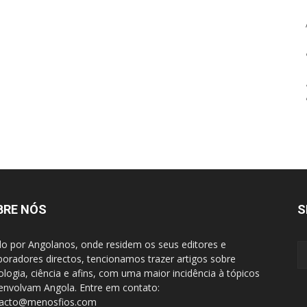
BRE NÓS
S
do por Angolanos, onde residem os seus editores e
boradores directos, tencionamos trazer artigos sobre
ologia, ciência e afins, com uma maior incidência à tópicos
envolvam Angola. Entre em contato:
tacto@menosfios.com