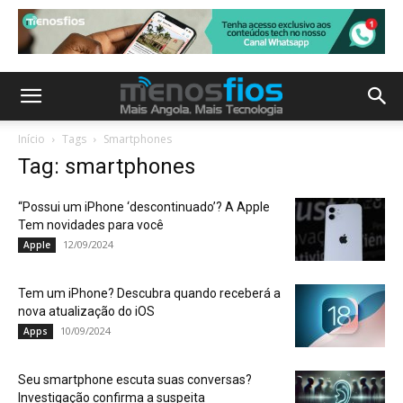
Início
Tags
Smartphones
Tag: smartphones
“Possui um iPhone ‘descontinuado’? A Apple
Tem novidades para você
12/09/2024
Apple
Tem um iPhone? Descubra quando receberá a
nova atualização do iOS
10/09/2024
Apps
Seu smartphone escuta suas conversas?
Investigação confirma a suspeita