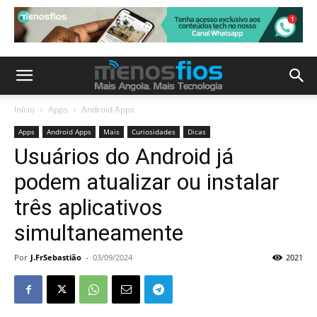
Início
Apps
Android Apps
Apps
Android Apps
Mais
Curiosidades
Dicas
Usuários do Android já
podem atualizar ou instalar
três aplicativos
simultaneamente
Por
J.FrSebastião
-
03/09/2024
2021