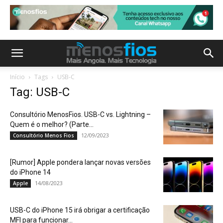
Início
Tags
USB-C
Tag: USB-C
Consultório MenosFios. USB-C vs. Lightning –
Quem é o melhor? (Parte...
12/09/2023
Consultório Menos Fios
[Rumor] Apple pondera lançar novas versões
do iPhone 14
14/08/2023
Apple
USB-C do iPhone 15 irá obrigar a certificação
MFI para funcionar...