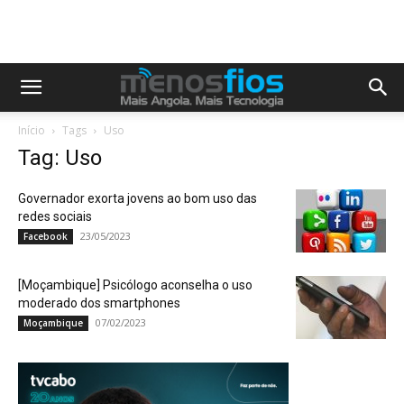
Início
Tags
Uso
Tag: Uso
Governador exorta jovens ao bom uso das
redes sociais
23/05/2023
Facebook
[Moçambique] Psicólogo aconselha o uso
moderado dos smartphones
07/02/2023
Moçambique