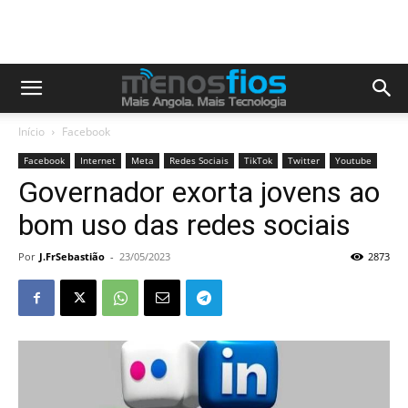
Início
Facebook
Facebook
Internet
Meta
Redes Sociais
TikTok
Twitter
Youtube
Governador exorta jovens ao
bom uso das redes sociais
Por
J.FrSebastião
-
23/05/2023
2873