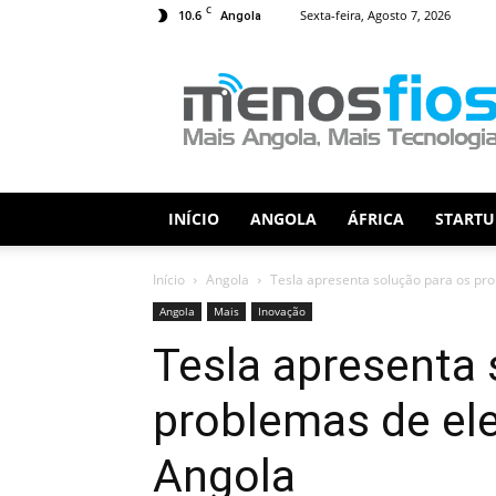
C
10.6
Sexta-feira, Agosto 7, 2026
Angola
Menos
Fios
INÍCIO
ANGOLA
ÁFRICA
STARTU
Início
Angola
Tesla apresenta solução para os pr
Angola
Mais
Inovação
Tesla apresenta 
problemas de el
Angola