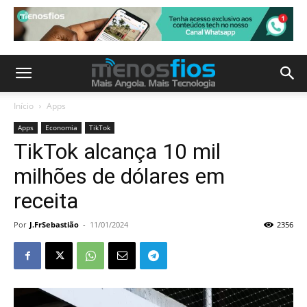
Início
Apps
Apps
Economia
TikTok
TikTok alcança 10 mil
milhões de dólares em
receita
Por
J.FrSebastião
-
11/01/2024
2356