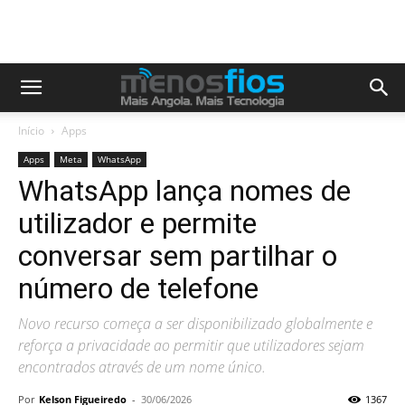
Início
Apps
Apps
Meta
WhatsApp
WhatsApp lança nomes de
utilizador e permite
conversar sem partilhar o
número de telefone
Novo recurso começa a ser disponibilizado globalmente e
reforça a privacidade ao permitir que utilizadores sejam
encontrados através de um nome único.
Por
Kelson Figueiredo
-
30/06/2026
1367