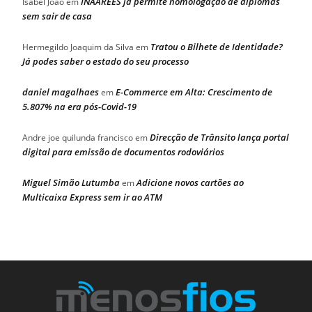
INAAREES já permite homologação de diplomas
Isabel João
em
sem sair de casa
Tratou o Bilhete de Identidade?
Hermegildo Joaquim da Silva
em
Já podes saber o estado do seu processo
daniel magalhaes
E-Commerce em Alta: Crescimento de
em
5.807% na era pós-Covid-19
Direcção de Trânsito lança portal
Andre joe quilunda francisco
em
digital para emissão de documentos rodoviários
Miguel Simão Lutumba
Adicione novos cartões ao
em
Multicaixa Express sem ir ao ATM