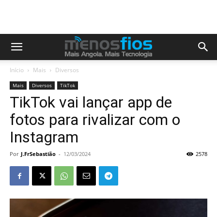
Início
Mais
Diversos
Mais
Diversos
TikTok
TikTok vai lançar app de
fotos para rivalizar com o
Instagram
Por
J.FrSebastião
-
12/03/2024
2578