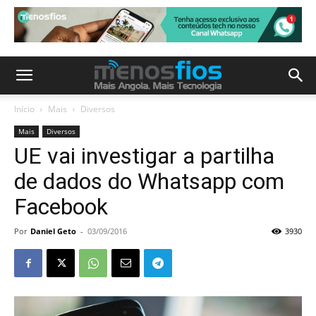
Início
Mais
Diversos
Mais
Diversos
UE vai investigar a partilha
de dados do Whatsapp com
Facebook
Por
Daniel Geto
-
03/09/2016
3930