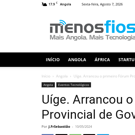
C
17.9
Sexta-feira, Agosto 7, 2026
Angola
Menos
Fios
INÍCIO
ANGOLA
ÁFRICA
STARTU
Início
Angola
Uíge. Arrancou o primeiro Fórum Pro
Angola
Eventos Tecnológicos
Uíge. Arrancou o
Provincial de Go
Por
J.FrSebastião
-
10/05/2024