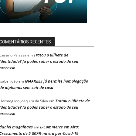
COMENTÁRIOS RECENTES
Tratou o Bilhete de
Cesário Palassa
em
Identidade? Já podes saber o estado do seu
processo
INAAREES já permite homologação
Isabel João
em
de diplomas sem sair de casa
Tratou o Bilhete de
Hermegildo Joaquim da Silva
em
Identidade? Já podes saber o estado do seu
processo
daniel magalhaes
E-Commerce em Alta:
em
Crescimento de 5.807% na era pós-Covid-19