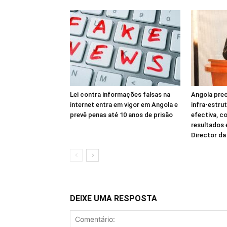
Lei contra informações falsas na
Angola prec
internet entra em vigor em Angola e
infra-estru
prevê penas até 10 anos de prisão
efectiva, c
resultados
Director d
DEIXE UMA RESPOSTA