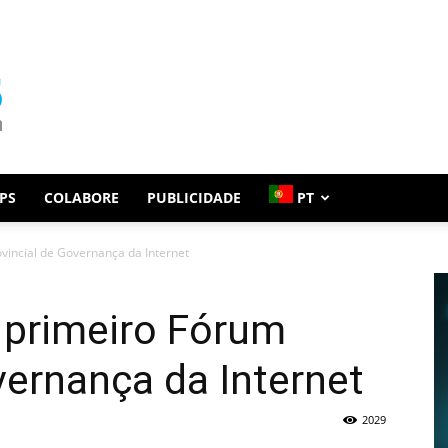
PS
COLABORE
PUBLICIDADE
PT
vincial de Governança da Internet
 primeiro Fórum
vernança da Internet
2029