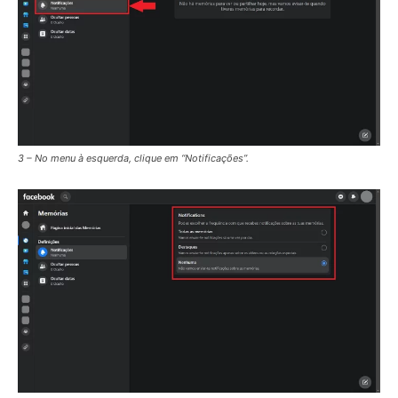
3 – No menu à esquerda, clique em “Notificações”.