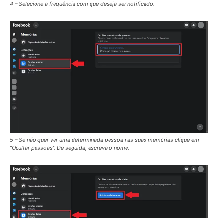
4 – Selecione a frequência com que deseja ser notificado.
5 – Se não quer ver uma determinada pessoa nas suas memórias clique em
“Ocultar pessoas”. De seguida, escreva o nome.