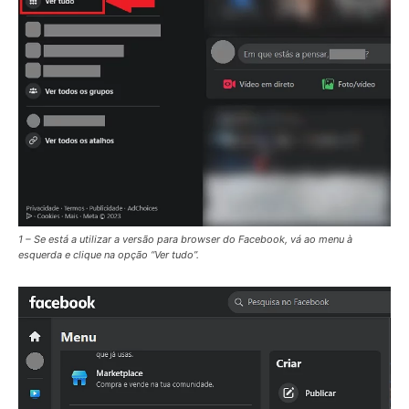
1 – Se está a utilizar a versão para browser do Facebook, vá ao menu à
esquerda e clique na opção “Ver tudo”.