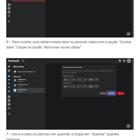
6 – Para ocultar uma determinada data ou período selecione a opção “Ocultar
data”. Clique no botão “Adicionar novas datas”.
7 – Insira a data ou período em questão e clique em “Guardar” quando
terminar.