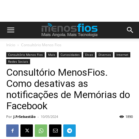
Início
Consultório Menos Fios
Consultório Menos Fios
Mais
Curiosidades
Dicas
Diversos
Internet
Redes Sociais
Consultório MenosFios.
Como desativas as
notificações de Memórias do
Facebook
Por
J.FrSebastião
-
10/05/2024
1890