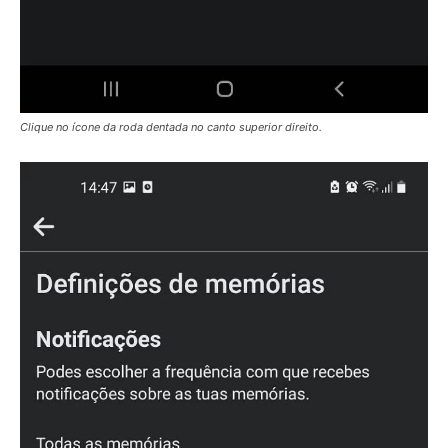
Clique no ícone da roda dentada no canto superior direito.