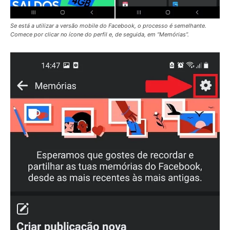
Se está a utilizar a versão mobile do Facebook, o processo é semelhante.
Comece por clicar no ícone do perfil e, de seguida, em “Memórias”.