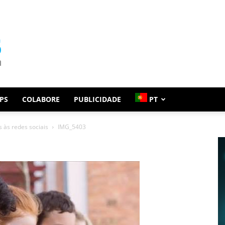
PS
COLABORE
PUBLICIDADE
PT
 às redes sociais
IMG_5403