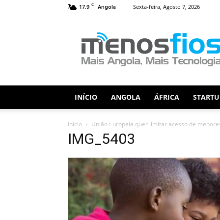
C
17.9
Sexta-feira, Agosto 7, 2026
Angola
Menos
Fios
INÍCIO
ANGOLA
ÁFRICA
STARTU
Início
União Europeia quer limitar acesso de menores
IMG_5403