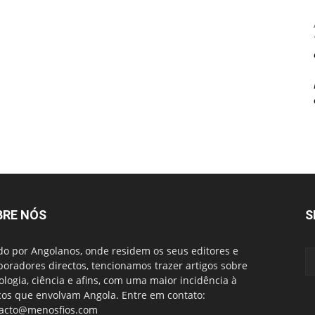
BRE NÓS
S
do por Angolanos, onde residem os seus editores e
boradores directos, tencionamos trazer artigos sobre
ologia, ciência e afins, com uma maior incidência à
cos que envolvam Angola. Entre em contato:
acto@menosfios.com