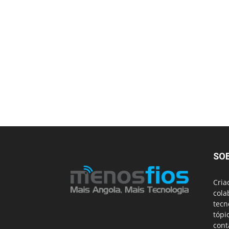
SO
Cria
cola
tecn
tópi
cont