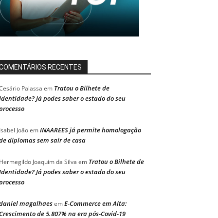
COMENTÁRIOS RECENTES
Tratou o Bilhete de
Cesário Palassa
em
Identidade? Já podes saber o estado do seu
processo
INAAREES já permite homologação
Isabel João
em
de diplomas sem sair de casa
Tratou o Bilhete de
Hermegildo Joaquim da Silva
em
Identidade? Já podes saber o estado do seu
processo
daniel magalhaes
E-Commerce em Alta:
em
Crescimento de 5.807% na era pós-Covid-19