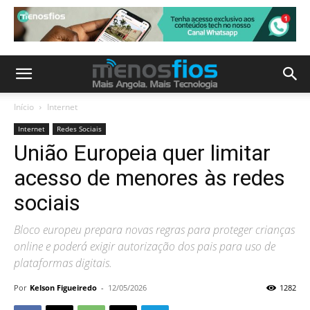
Início
Internet
Internet
Redes Sociais
União Europeia quer limitar
acesso de menores às redes
sociais
Bloco europeu prepara novas regras para proteger crianças
online e poderá exigir autorização dos pais para uso de
plataformas digitais.
Por
Kelson Figueiredo
-
12/05/2026
1282