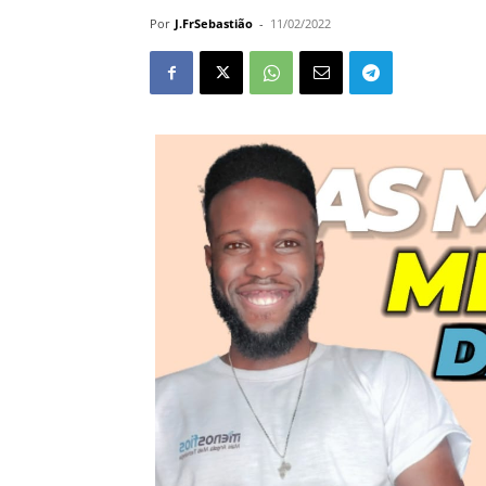
Por
J.FrSebastião
-
11/02/2022