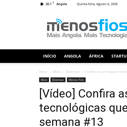
C
26.1
Quinta-feira, Agosto 6, 2026
Angola
Menos
Fios
INÍCIO
ANGOLA
ÁFRICA
STARTU
Início
Mais
Diversos
Confira as principais not
Mais
Diversos
Menos Fios
[Vídeo] Confira a
tecnológicas qu
semana #13