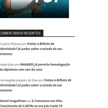
COMENTÁRIOS RECENTES
Tratou o Bilhete de
Cesário Palassa
em
Identidade? Já podes saber o estado do seu
processo
INAAREES já permite homologação
Isabel João
em
de diplomas sem sair de casa
Tratou o Bilhete de
Hermegildo Joaquim da Silva
em
Identidade? Já podes saber o estado do seu
processo
daniel magalhaes
E-Commerce em Alta:
em
Crescimento de 5.807% na era pós-Covid-19