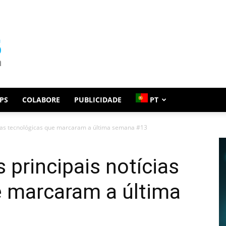
PS
COLABORE
PUBLICIDADE
PT
ícias tecnológicas que marcaram a última semana #13
s principais notícias
e marcaram a última