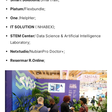
Platum
/Flexbundle;
One
/HelpHer;
IT SOLUTION
( NHABEX);
STEM Center
/ Data Science & Artificial Intelligence
Laboratory;
Netxtudio
/NubianPro Doctor+;
Resermar R.Online
;