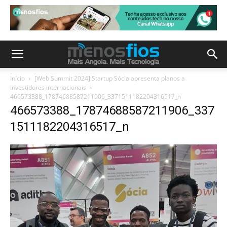
Início
[Web Summit 2024] Startup Sócia apresenta planos a
investidores internacionais
466573388_17874688587211906_3371511182204316517_n
466573388_17874688587211906_337
1511182204316517_n