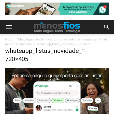
Início
WhatsApp anuncia novas funcionalidades para organizar “ainda
mais” as conversas
whatsapp_listas_novidade_1-720x405
whatsapp_listas_novidade_1-
720×405