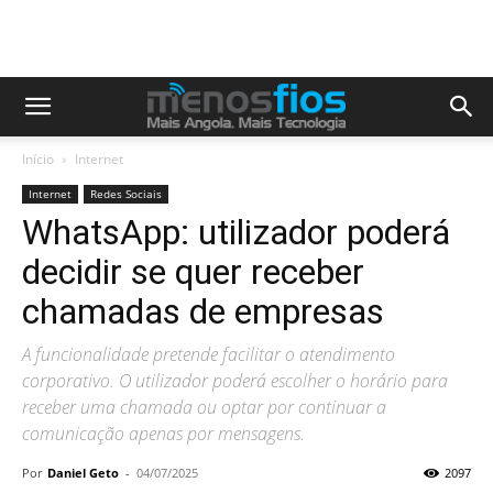
Início
Internet
Internet
Redes Sociais
WhatsApp: utilizador poderá
decidir se quer receber
chamadas de empresas
A funcionalidade pretende facilitar o atendimento
corporativo. O utilizador poderá escolher o horário para
receber uma chamada ou optar por continuar a
comunicação apenas por mensagens.
Por
Daniel Geto
-
04/07/2025
2097