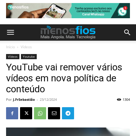
Início
Vídeos
Vídeos
Youtube
YouTube vai remover vários
vídeos em nova política de
conteúdo
Por
J.FrSebastião
-
23/12/2024
1304