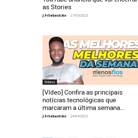
as Stories
J.FrSebastião
-
27/05/2023
Vídeos
[Vídeo] Confira as principais
notícias tecnológicas que
marcaram a última semana...
J.FrSebastião
-
24/04/2023