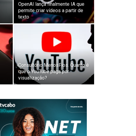
OpenAI lança finalmente IA que
permite criar vídeos a partir de
texto
Consultório MenosFios. Quanto é
que o YouTube paga por
visualização?