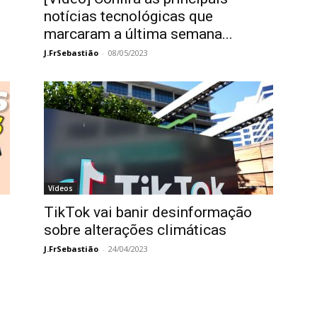
notícias tecnológicas que
marcaram a última semana...
J.FrSebastião
-
08/05/2023
Vídeos
TikTok vai banir desinformação
sobre alterações climáticas
J.FrSebastião
-
24/04/2023