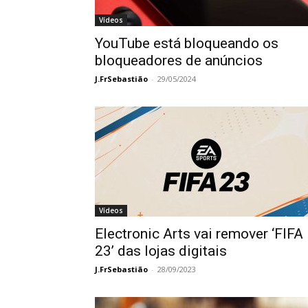
Vídeos
YouTube está bloqueando os
bloqueadores de anúncios
J.FrSebastião
-
29/05/2024
Vídeos
Electronic Arts vai remover ‘FIFA
23’ das lojas digitais
J.FrSebastião
-
28/09/2023