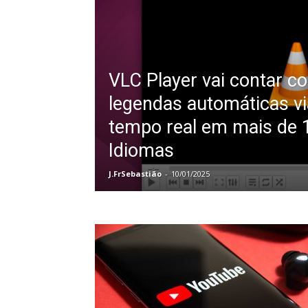
VLC Player vai contar c
legendas automáticas v
tempo real em mais de 
Idiomas
J.FrSebastião
-
10/01/2025