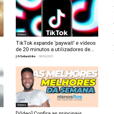
Vídeos
TikTok expande ‘paywall’ e vídeos
de 20 minutos a utilizadores de...
J.FrSebastião
-
08/06/2023
Vídeos
[Vídeo] Confira as principais