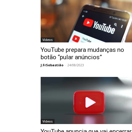
Vídeos
YouTube prepara mudanças no
botão “pular anúncios”
J.FrSebastião
-
24/08/2023
Vídeos
YouTube anuncia que vai encerrar