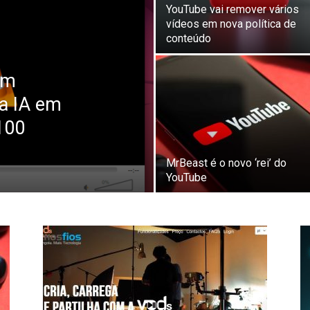
YouTube vai remover vários
vídeos em nova política de
conteúdo
om
ia IA em
100
MrBeast é o novo ‘rei’ do
YouTube